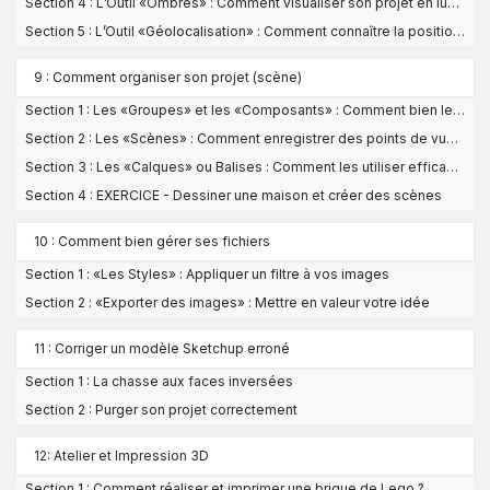
Section 4 : L’Outil «Ombres» : Comment visualiser son projet en lumière ?
Section 5 : L’Outil «Géolocalisation» : Comment connaître la position exacte des ombres ?
9 : Comment organiser son projet (scène)
Section 1 : Les «Groupes» et les «Composants» : Comment bien les utiliser ?
Section 2 : Les «Scènes» : Comment enregistrer des points de vues autour de votre projet ?
Section 3 : Les «Calques» ou Balises : Comment les utiliser efficacement ?
Section 4 : EXERCICE - Dessiner une maison et créer des scènes
10 : Comment bien gérer ses fichiers
Section 1 : «Les Styles» : Appliquer un filtre à vos images
Section 2 : «Exporter des images» : Mettre en valeur votre idée
11 : Corriger un modèle Sketchup erroné
Section 1 : La chasse aux faces inversées
Section 2 : Purger son projet correctement
12: Atelier et Impression 3D
Section 1 : Comment réaliser et imprimer une brique de Lego ?