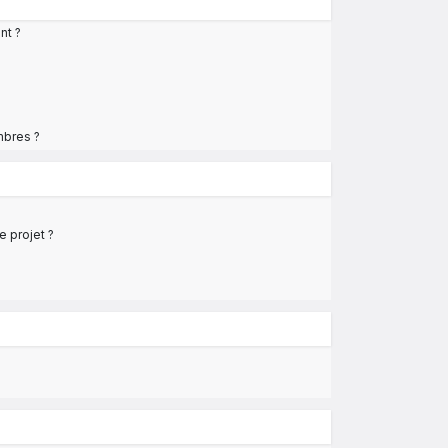
nt ?
mbres ?
 projet ?