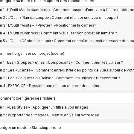
onfigurer sa barre d’outil et ajouter des fonctionnalités
n 1 : L’Outil «Vues standards» : Comment passer d’une vue à l’autre rapideme
n 2 : L’Outil «Plan de coupe» : Comment réaliser une vue en coupe ?
n 3 : L’Outil «Visite», «Pivoter», «Positionner la caméra»
n 4 : L’Outil «Ombres» : Comment visualiser son projet en lumière ?
n 5 : L’Outil «Géolocalisation» : Comment connaître la position exacte des o
Comment organiser son projet (scène)
n 1 : Les «Groupes» et les «Composants» : Comment bien les utiliser ?
n 2 : Les «Scènes» : Comment enregistrer des points de vues autour de votre
n 3 : Les «Calques» ou Balises : Comment les utiliser efficacement ?
n 4 : EXERCICE - Dessiner une maison et créer des scènes
Comment bien gérer ses fichiers
n 1 : «Les Styles» : Appliquer un filtre à vos images
n 2 : «Exporter des images» : Mettre en valeur votre idée
Corriger un modèle Sketchup erroné