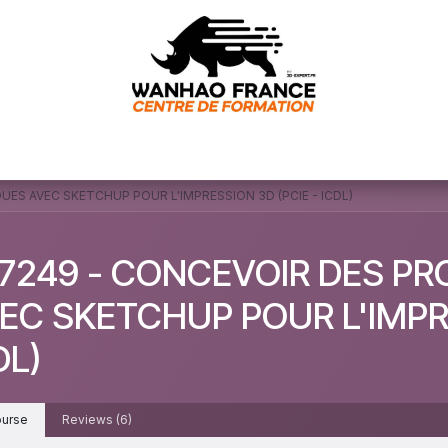
omer Service
E-learning machine
Nos formations
Cont
ES AVEC SKETCHUP POUR L'IMPRESSION 3D (PCIE - ICDL)
7249 - CONCEVOIR DES P
EC SKETCHUP POUR L'IMPRE
DL)
urse
Reviews (6)