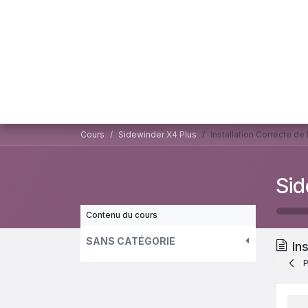
Se rendre au contenu
Accueil
Se
Cours
Sidewinder X4 Plus
Installation Correcte de
Sid
Contenu du cours
SANS CATÉGORIE
In
P