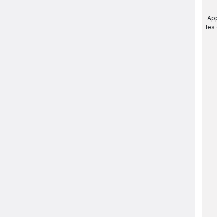
App
les