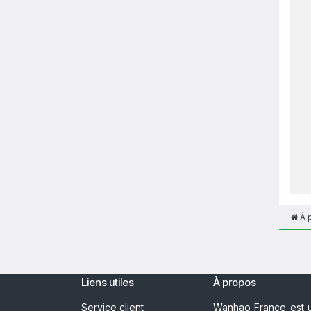
À 
Liens utiles
À propos
Service client
Wanhao France est u