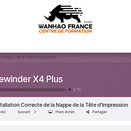
rvice client
E-learning machine
Nos formations
Contac
 la Nappe de la Tête d'Impression
ewinder X4 Plus
0
%
stallation Correcte de la Nappe de la Tête d'Impression
réc
Suivant
Plein écran
Partager