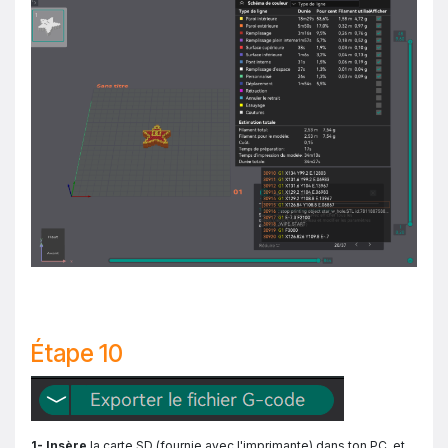
Étape 10
1- Insère
la carte SD (fournie avec l'imprimante) dans ton PC, et