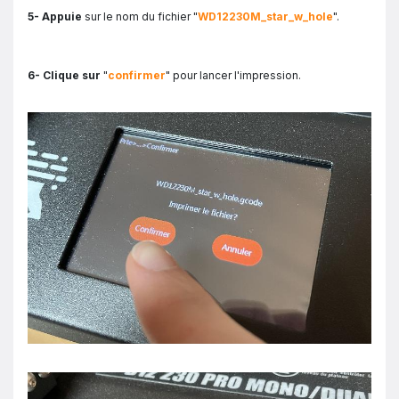
5- Appuie
sur le nom du fichier "
WD12230M_star_w_hole
".
6- Clique sur
"
confirmer
"
pour lancer l'impression.