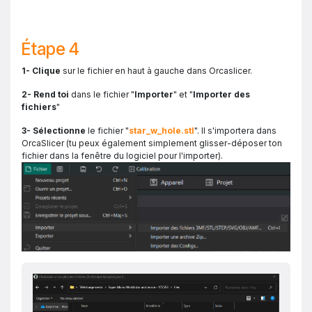
Étape 4
1- Clique
sur le fichier en haut à gauche dans Orcaslicer.
2- Rend toi
dans le fichier "
Importer
" et "
Importer des
fichiers
"
3- Sélectionne
le fichier "
star_w_hole.stl
". Il s'importera dans
OrcaSlicer (tu peux également simplement glisser-déposer ton
fichier dans la fenêtre du logiciel pour l'importer).