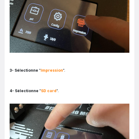
3- Sélectionne
"
Impression
".
4- Sélectionne
"
SD card
".