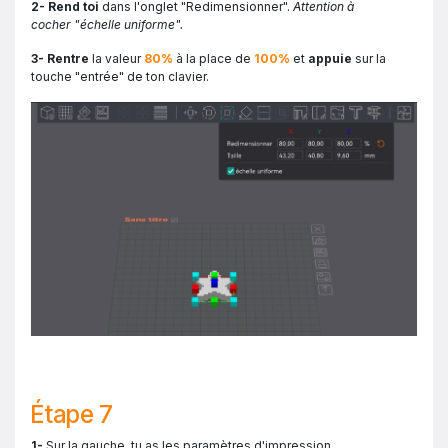
2- Rend toi
dans l'onglet "Redimensionner".
Attention à
cocher "échelle uniforme".
3- Rentre
la valeur
80%
à la place de
100%
et
appuie
sur la
touche "entrée" de ton clavier.
Étape 7
1-
Sur la gauche, tu as les paramètres d'impression.