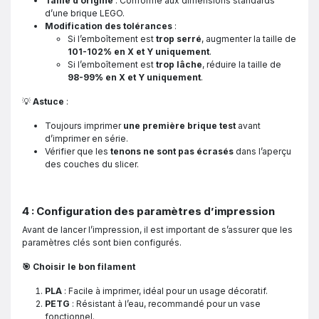
Taille d’origine
: Conforme aux dimensions standards
d’une brique LEGO.
Modification des tolérances
:
Si l’emboîtement est
trop serré
, augmenter la taille de
101-102% en X et Y uniquement
.
Si l’emboîtement est
trop lâche
, réduire la taille de
98-99% en X et Y uniquement
.
💡
Astuce
:
Toujours imprimer
une première brique test
avant
d’imprimer en série.
Vérifier que les
tenons ne sont pas écrasés
dans l’aperçu
des couches du slicer.
4 : Configuration des paramètres d’impression
Avant de lancer l’impression, il est important de s’assurer que les
paramètres clés sont bien configurés.
🎯 Choisir le bon filament
PLA
: Facile à imprimer, idéal pour un usage décoratif.
PETG
: Résistant à l’eau, recommandé pour un vase
fonctionnel.