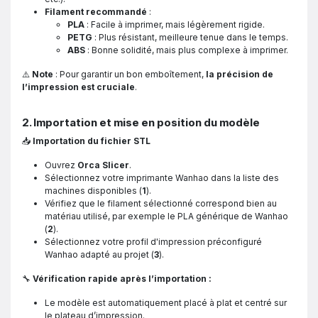
Filament recommandé
:
PLA
: Facile à imprimer, mais légèrement rigide.
PETG
: Plus résistant, meilleure tenue dans le temps.
ABS
: Bonne solidité, mais plus complexe à imprimer.
⚠️
Note
: Pour garantir un bon emboîtement,
la précision de
l’impression est cruciale
.
2. Importation et mise en position du modèle
📥
Importation du fichier STL
Ouvrez
Orca Slicer
.
Sélectionnez votre imprimante Wanhao dans la liste des
machines disponibles (
1
).
Vérifiez que le filament sélectionné correspond bien au
matériau utilisé, par exemple le PLA générique de Wanhao
(
2
).
Sélectionnez votre profil d'impression préconfiguré
Wanhao adapté au projet (
3
).
🔧
Vérification rapide après l’importation :
Le modèle est automatiquement placé à plat et centré sur
le plateau d’impression.