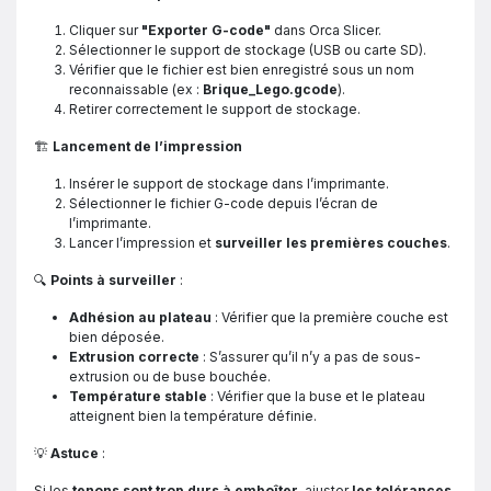
Cliquer sur
"Exporter G-code"
dans Orca Slicer.
Sélectionner le support de stockage (USB ou carte SD).
Vérifier que le fichier est bien enregistré sous un nom
reconnaissable (ex :
Brique_Lego.gcode
).
Retirer correctement le support de stockage.
🏗️
Lancement de l’impression
Insérer le support de stockage dans l’imprimante.
Sélectionner le fichier G-code depuis l’écran de
l’imprimante.
Lancer l’impression et
surveiller les premières couches
.
🔍
Points à surveiller
:
Adhésion au plateau
: Vérifier que la première couche est
bien déposée.
Extrusion correcte
: S’assurer qu’il n’y a pas de sous-
extrusion ou de buse bouchée.
Température stable
: Vérifier que la buse et le plateau
atteignent bien la température définie.
💡
Astuce
:
Si les
tenons sont trop durs à emboîter
, ajuster
les tolérances