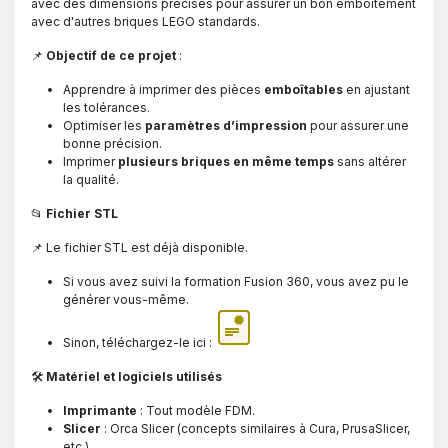
avec des dimensions précises pour assurer un bon emboîtement
avec d'autres briques LEGO standards.
📌
Objectif de ce projet
:
Apprendre à imprimer des pièces
emboîtables
en ajustant
les tolérances.
Optimiser les
paramètres d’impression
pour assurer une
bonne précision.
Imprimer
plusieurs briques en même temps
sans altérer
la qualité.
📂
Fichier STL
📌 Le fichier STL est déjà disponible.
Si vous avez suivi la formation Fusion 360, vous avez pu le
générer vous-même.
Sinon, téléchargez-le ici :
🛠
Matériel et logiciels utilisés
Imprimante
: Tout modèle FDM.
Slicer
: Orca Slicer (concepts similaires à Cura, PrusaSlicer,
etc.).