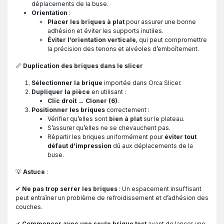
déplacements de la buse.
Orientation
:
Placer les briques à plat
pour assurer une bonne
adhésion et éviter les supports inutiles.
Éviter l’orientation verticale
, qui peut compromettre
la précision des tenons et alvéoles d’emboîtement.
📏
Duplication des briques dans le slicer
Sélectionner la brique
importée dans Orca Slicer.
Dupliquer la pièce
en utilisant :
Clic droit → Cloner (6)
.
Positionner les briques
correctement :
Vérifier qu’elles sont
bien à plat
sur le plateau.
S’assurer qu’elles ne se chevauchent pas.
Répartir les briques uniformément pour
éviter tout
défaut d’impression
dû aux déplacements de la
buse.
💡
Astuce
:
✔
Ne pas trop serrer les briques
: Un espacement insuffisant
peut entraîner un problème de refroidissement et d’adhésion des
couches.
✔
Commencer avec une seule brique test
avant de lancer une