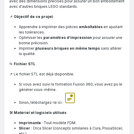
avec des dimensions précises pour assurer un bon emboîtement
avec d'autres briques LEGO standards.
📌
Objectif de ce projet
:
Apprendre à imprimer des pièces
emboîtables
en ajustant
les tolérances.
Optimiser les
paramètres d’impression
pour assurer une
bonne précision.
Imprimer
plusieurs briques en même temps
sans altérer
la qualité.
📂
Fichier STL
📌 Le fichier STL est déjà disponible.
Si vous avez suivi la formation Fusion 360, vous avez pu le
générer vous-même.
Sinon, téléchargez-le ici :
🛠
Matériel et logiciels utilisés
Imprimante
: Tout modèle FDM.
Slicer
: Orca Slicer (concepts similaires à Cura, PrusaSlicer,
etc.).