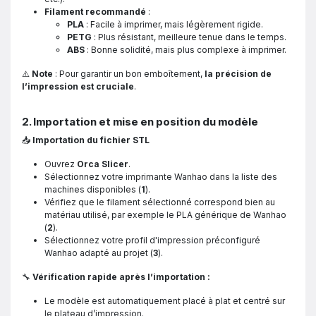
Filament recommandé
:
PLA
: Facile à imprimer, mais légèrement rigide.
PETG
: Plus résistant, meilleure tenue dans le temps.
ABS
: Bonne solidité, mais plus complexe à imprimer.
⚠️
Note
: Pour garantir un bon emboîtement,
la précision de
l’impression est cruciale
.
2. Importation et mise en position du modèle
📥
Importation du fichier STL
Ouvrez
Orca Slicer
.
Sélectionnez votre imprimante Wanhao dans la liste des
machines disponibles (
1
).
Vérifiez que le filament sélectionné correspond bien au
matériau utilisé, par exemple le PLA générique de Wanhao
(
2
).
Sélectionnez votre profil d'impression préconfiguré
Wanhao adapté au projet (
3
).
🔧
Vérification rapide après l’importation :
Le modèle est automatiquement placé à plat et centré sur
le plateau d’impression.