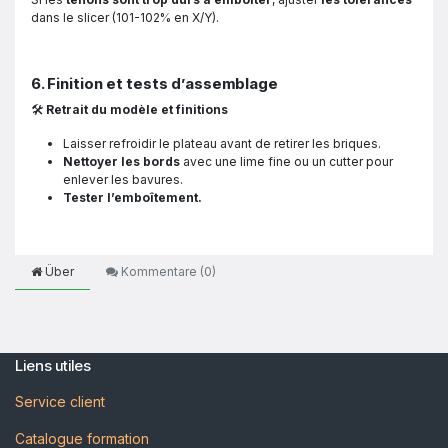
dans le slicer (101-102% en X/Y).
6. Finition et tests d’assemblage
🛠
Retrait du modèle et finitions
Laisser refroidir le plateau avant de retirer les briques.
Nettoyer les bords
avec une lime fine ou un cutter pour
enlever les bavures.
Tester l’emboîtement.
Über
Kommentare (
0
)
Liens utiles
Service client
Catalogue formation