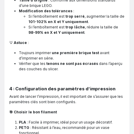
Taille d’origine
: Conforme aux dimensions standards
d’une brique LEGO.
Modification des tolérances
:
Si l’emboîtement est
trop serré
, augmenter la taille de
101-102% en X et Y uniquement
.
Si l’emboîtement est
trop lâche
, réduire la taille de
98-99% en X et Y uniquement
.
💡
Astuce
:
Toujours imprimer
une première brique test
avant
d’imprimer en série.
Vérifier que les
tenons ne sont pas écrasés
dans l’aperçu
des couches du slicer.
4 : Configuration des paramètres d’impression
Avant de lancer l’impression, il est important de s’assurer que les
paramètres clés sont bien configurés.
🎯 Choisir le bon filament
PLA
: Facile à imprimer, idéal pour un usage décoratif.
PETG
: Résistant à l’eau, recommandé pour un vase
fonctionnel.