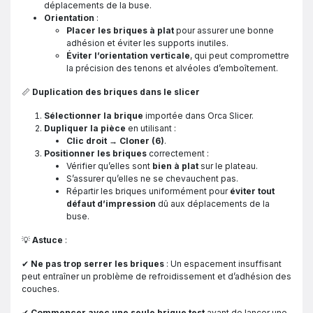
déplacements de la buse.
Orientation
:
Placer les briques à plat
pour assurer une bonne
adhésion et éviter les supports inutiles.
Éviter l’orientation verticale
, qui peut compromettre
la précision des tenons et alvéoles d’emboîtement.
📏
Duplication des briques dans le slicer
Sélectionner la brique
importée dans Orca Slicer.
Dupliquer la pièce
en utilisant :
Clic droit → Cloner (6)
.
Positionner les briques
correctement :
Vérifier qu’elles sont
bien à plat
sur le plateau.
S’assurer qu’elles ne se chevauchent pas.
Répartir les briques uniformément pour
éviter tout
défaut d’impression
dû aux déplacements de la
buse.
💡
Astuce
:
✔
Ne pas trop serrer les briques
: Un espacement insuffisant
peut entraîner un problème de refroidissement et d’adhésion des
couches.
✔
Commencer avec une seule brique test
avant de lancer une