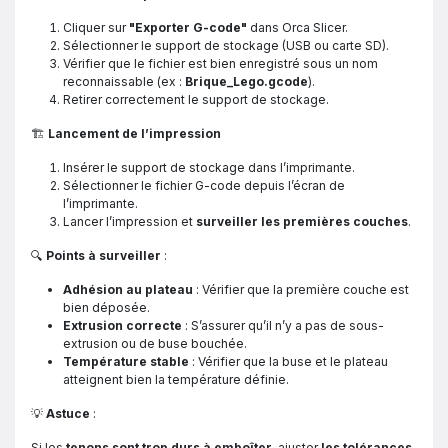
Cliquer sur
"Exporter G-code"
dans Orca Slicer.
Sélectionner le support de stockage (USB ou carte SD).
Vérifier que le fichier est bien enregistré sous un nom
reconnaissable (ex :
Brique_Lego.gcode
).
Retirer correctement le support de stockage.
🏗️
Lancement de l’impression
Insérer le support de stockage dans l’imprimante.
Sélectionner le fichier G-code depuis l’écran de
l’imprimante.
Lancer l’impression et
surveiller les premières couches
.
🔍
Points à surveiller
:
Adhésion au plateau
: Vérifier que la première couche est
bien déposée.
Extrusion correcte
: S’assurer qu’il n’y a pas de sous-
extrusion ou de buse bouchée.
Température stable
: Vérifier que la buse et le plateau
atteignent bien la température définie.
💡
Astuce
:
Si les
tenons sont trop durs à emboîter
, ajuster
les tolérances