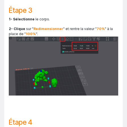
Étape 3
1- Sélectionne
le corps.
2- Clique
sur "
Redimensionner
" et rentre la valeur "
70%
" à la
place de "
100%
".
Étape 4