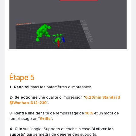
Étape 5
1- Rend toi
dans les paramètres d'impression.
2- Sélectionne
une qualité d'impression "
0.20mm Standard
@Wanhao-D12-230
".
3- Rentre
une densité de remplissage de
10%
et un motif de
remplissage en "
Grille
".
4- Clic
sur l'onglet Supports et coche la case "
Activer les
suports
" qui permettra de générer des supports.