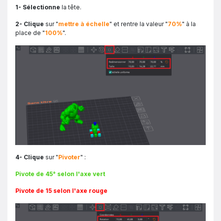
1- Sélectionne
la tête.
2- Clique
sur "
mettre à échelle
" et rentre la valeur "
70%
" à la
place de "
100%
".
4- Clique
sur "
Pivoter
" :
Pivote de 45° selon l'axe vert
Pivote de 15 selon l'axe rouge