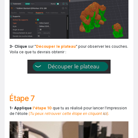
3-
Clique
sur "
Découper le plateau
" pour observer les couches.
Voila ce que tu devrais obtenir :
Étape 7
1- Applique
l'étape
10
que tu as réalisé pour lancer l'impression
de l'étoile
(
Tu peux retrouver cette étape en cliquant
ici
).