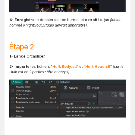
4- Enregistre
le dossier sur ton bureau et
extrait le
.
(un fichier
nommé KnightSoul_Studio devrait apparaitre).
Étape 2
1- Lance
Orcaslicer.
2- Importe
les fichiers "
Hulk Body.stl
" et "
Hulk Head.stl
"
(car le
Hulk est en 2 parties : tête et corps).