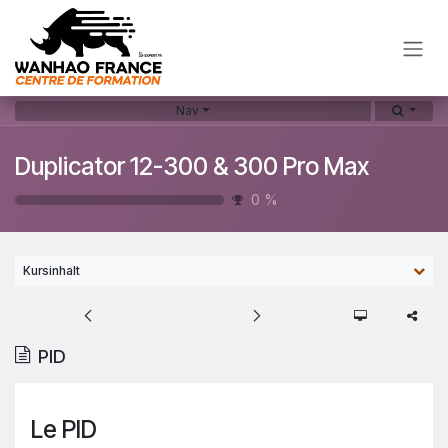
Zum Inhalt springen
Nav
Duplicator 12-300 & 300 Pro Max
0
%
Kursinhalt
PID
Le PID