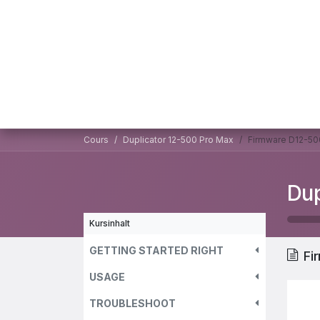
Zum Inhalt springen
Startseite
S
Cours
Duplicator 12-500 Pro Max
Firmware D12-50
Dup
Kursinhalt
GETTING STARTED RIGHT
Fi
USAGE
TROUBLESHOOT