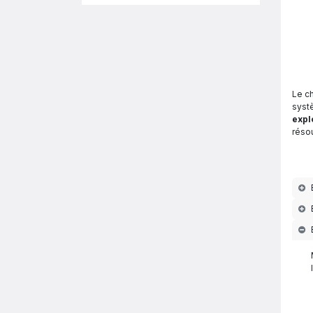
Le c
syst
expl
réso