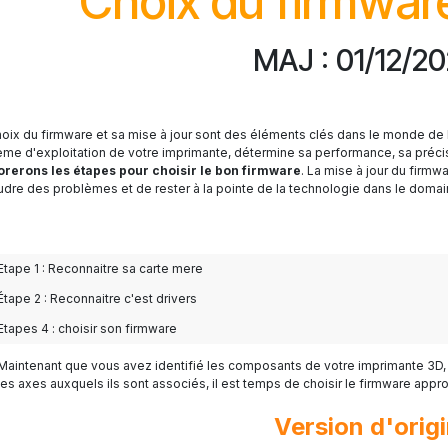
Choix du firmwar
MAJ : 01/12/2
hoix du firmware et sa mise à jour sont des éléments clés dans le monde de 
ème d'exploitation de votre imprimante, détermine sa performance, sa précis
orerons les étapes pour choisir le bon firmware
. La mise à jour du firmw
udre des problèmes et de rester à la pointe de la technologie dans le domai
Etape 1 : Reconnaitre sa carte mere
Étape 2 : Reconnaitre c'est drivers
Etapes 4 : choisir son firmware
Maintenant que vous avez identifié les composants de votre imprimante 3D,
les axes auxquels ils sont associés, il est temps de choisir le firmware appr
Version d'orig