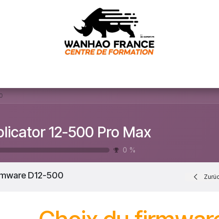
ervice client
E-learning machine
Nos formations
Conta
0
licator 12-500 Pro Max
0
%
rmware D12-500
Zurü