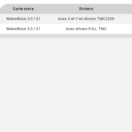
Carte mère
Drivers
MakerBase 3.0 / 3.1
Axes X et Y en drivers TMC2209
MakerBase 3.0 / 3.1
Axes drivers FULL TMC
MakerBase 3.2
Axes drivers FULL TMC
Version M2 (BE
Carte mère
Drivers
Ver
MakerBase 3.0 / 3.1
Axes drivers FULL TMC
MARLIN 
MakerBase 3.2
Axes drivers FULL TMC
MARLIN 
Etapes 5 : L'installation
Etapes 6 : Uniquement pour les firmware beta M2 ( Haute vitesse )