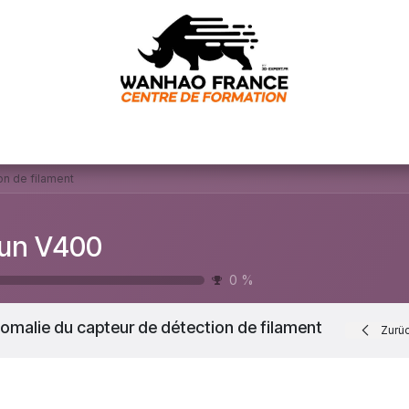
ervice client
E-learning machine
Nos formations
Conta
on de filament
Sun V400
0
%
omalie du capteur de détection de filament
Zurü