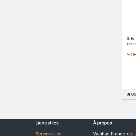
Si le
fils 
Vidé
Üb
Liens utiles
À propos
Service client
Wanhao France est u