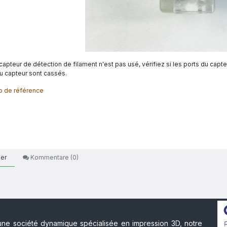
 capteur de détection de filament n'est pas usé, vérifiez si les ports du capt
du capteur sont cassés.
o de référence
er
Kommentare (
0
)
ne société dynamique spécialisée en impression 3D, notre