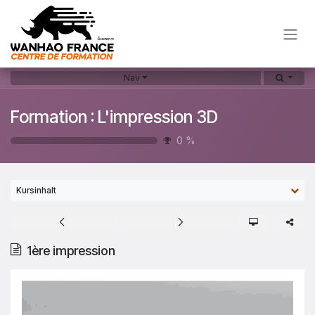
Zum Inhalt springen
Nav
Formation : L'impression 3D
0
%
Kursinhalt
1ère impression