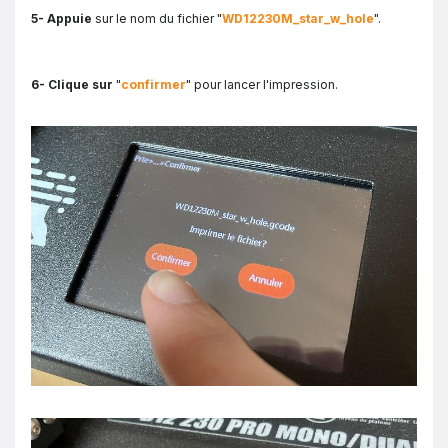
5- Appuie
sur le nom du fichier "
WD12230M_star_w_hole
".
6- Clique sur
"
confirmer
"
pour lancer l'impression.