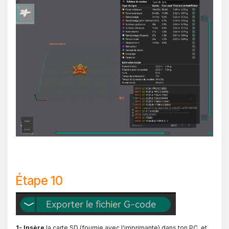
Étape 10
1- Insère
la carte SD (fournie avec l'imprimante) dans ton PC, et