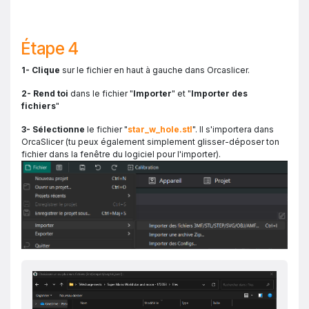
Étape 4
1- Clique
sur le fichier en haut à gauche dans Orcaslicer.
2- Rend toi
dans le fichier "
Importer
" et "
Importer des
fichiers
"
3- Sélectionne
le fichier "
star_w_hole.stl
". Il s'importera dans
OrcaSlicer (tu peux également simplement glisser-déposer ton
fichier dans la fenêtre du logiciel pour l'importer).