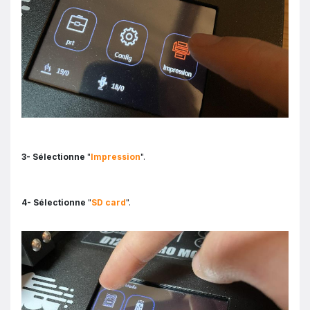
3- Sélectionne
"
Impression
".
4- Sélectionne
"
SD card
".