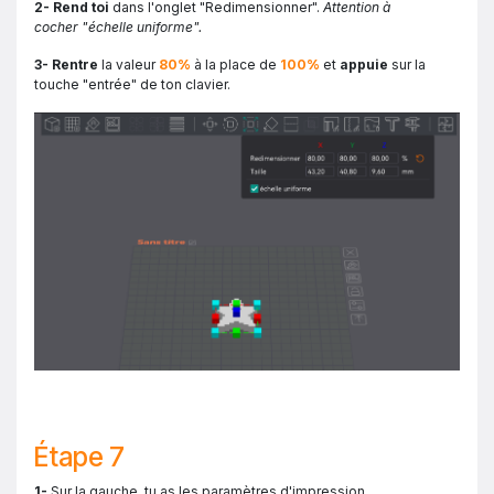
2- Rend toi
dans l'onglet "Redimensionner".
Attention à
cocher "échelle uniforme".
3- Rentre
la valeur
80%
à la place de
100%
et
appuie
sur la
touche "entrée" de ton clavier.
Étape 7
1-
Sur la gauche, tu as les paramètres d'impression.