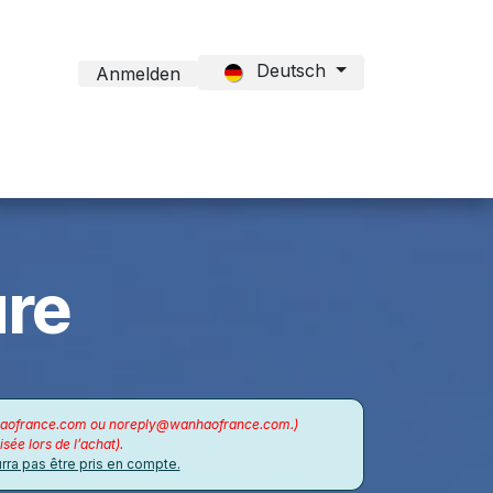
Deutsch
Anmelden
ct Formation
ure
haofrance.com ou noreply@wanhaofrance.com.)
sée lors de l’achat).
ra pas être pris en compte.