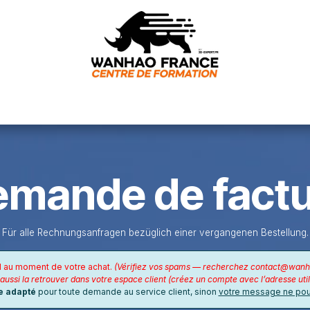
ervice client
E-learning machine
Nos formations
Conta
mande de fact
Für alle Rechnungsanfragen bezüglich einer vergangenen Bestellung.
l au moment de votre achat.
(Vérifiez vos spams — recherchez contact@wan
ussi la retrouver dans votre espace client (créez un compte avec l’adresse utili
e adapté
pour toute demande au service client, sinon
votre message ne pour